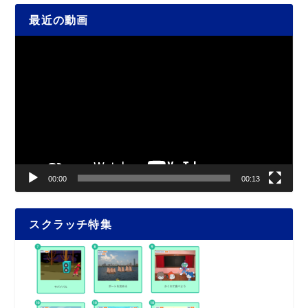
最近の動画
動
画
プ
レ
ー
ヤ
ー
00:00
00:13
スクラッチ特集