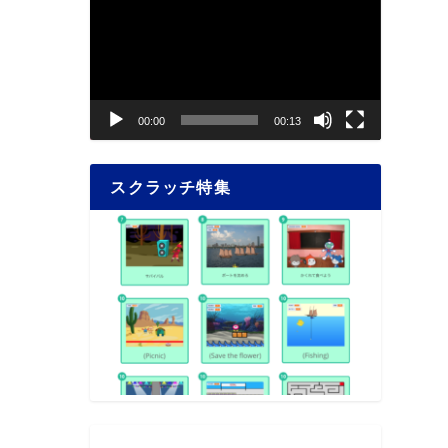
画
プ
レ
ー
ヤ
00:00
00:13
ー
スクラッチ特集