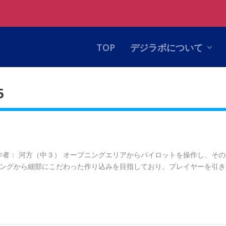
TOP
デジラボについて
5
ゲーム紹介 制作者： 河方（中３） オープニングエリアからパイロットを操作し、そ
ングから細部にこだわった作り込みを目指しており、プレイヤーを引き