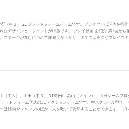
 制作者： 大石（中３） 2Dプラットフォームゲームです。プレイヤーは球体を操
たデザインとエフェクトが特徴です。 プレイ動画 面紹介 第1面から第
。ステージが進むにつれて難易度が上がり、後半では高度なプレイスキ
作者：高山（中３）、山田（中３）３D制作：高山（メイン）、山田ゲームプロ
プラットフォーム形式の3Dアクションゲームです。横スクロール型で、
ーは移動やジャンプのほか、火を吐いて攻撃することができます。 プ