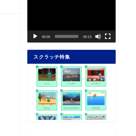
画
プ
レ
ー
ヤ
00:00
00:13
ー
スクラッチ特集