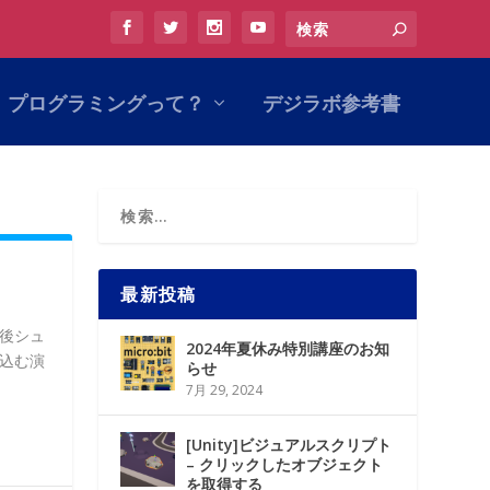
プログラミングって？
デジラボ参考書
最新投稿
の後シュ
2024年夏休み特別講座のお知
込む演
らせ
7月 29, 2024
[Unity]ビジュアルスクリプト
– クリックしたオブジェクト
を取得する