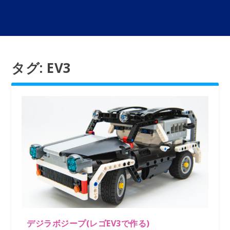
タグ:
EV3
デジラボジープ(レゴEV3で作る)