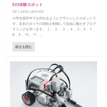
EV3体験ロボット
3月 7, 2018
|
LEGO EV3
小学生低学年でも作れるようにデザインしたロボットで
す。左右のタイヤの回転を制御して自由に動かすプログ
ラミングを学べます。 １． ２． ３． ４． 5． 6． 7．
8． 9． 10． 11．...
続きを読む